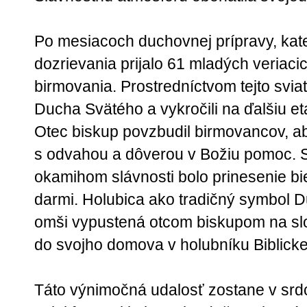
Po mesiacoch duchovnej prípravy, ka
dozrievania prijalo 61 mladých veriaci
birmovania. Prostredníctvom tejto sviat
Ducha Svätého a vykročili na ďalšiu et
Otec biskup povzbudil birmovancov, aby 
s odvahou a dôverou v Božiu pomoc.
okamihom slávnosti bolo prinesenie bi
darmi. Holubica ako tradičný symbol D
omši vypustená otcom biskupom na slo
do svojho domova v holubníku Biblicke
Táto výnimočná udalosť zostane v srdc