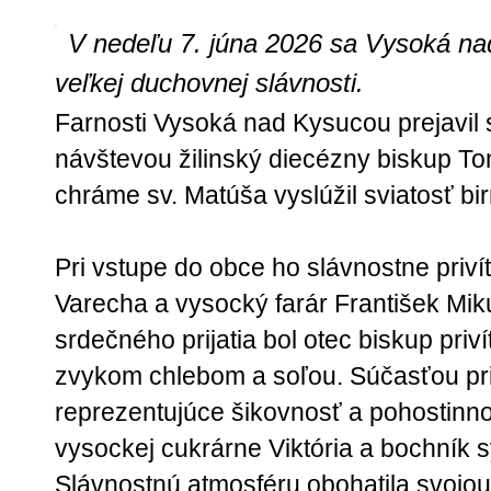
V nedeľu 7. júna 2026 sa Vysoká na
veľkej duchovnej slávnosti.
Farnosti Vysoká nad Kysucou prejavil 
návštevou žilinský diecézny biskup To
chráme sv. Matúša vyslúžil sviatosť bi
Pri vstupe do obce ho slávnostne privít
Varecha a vysocký farár František Mik
srdečného prijatia bol otec biskup pri
zvykom chlebom a soľou. Súčasťou priv
reprezentujúce šikovnosť a pohostinn
vysockej cukrárne Viktória a bochník s
Slávnostnú atmosféru obohatila svojo