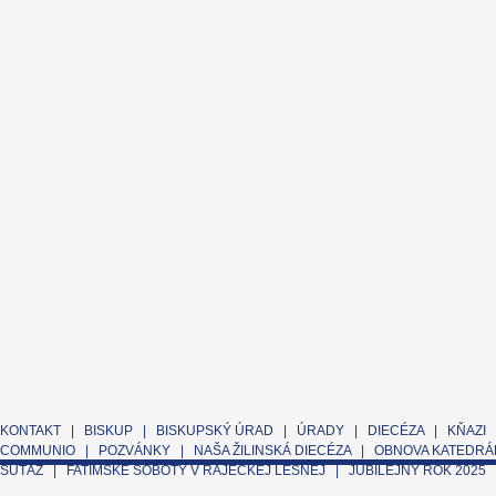
KONTAKT
|
BISKUP
|
BISKUPSKÝ ÚRAD
|
ÚRADY
|
DIECÉZA
|
KŇAZI
COMMUNIO
|
POZVÁNKY
|
NAŠA ŽILINSKÁ DIECÉZA
|
OBNOVA KATEDRÁL
SÚŤAŽ
|
FATIMSKÉ SOBOTY V RAJECKEJ LESNEJ
|
JUBILEJNÝ ROK 2025