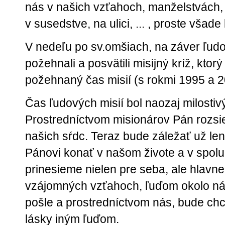
nás v našich vzťahoch, manželstvách,
v susedstve, na ulici, ... , proste všad
V nedeľu po sv.omšiach, na záver ľudov
požehnali a posvätili misijný kríž, kto
požehnaný čas misií (s rokmi 1995 a 2
Čas ľudových misií bol naozaj milosti
Prostredníctvom misionárov Pán rozsie
našich sŕdc. Teraz bude záležať už l
Pánovi konať v našom živote a v spolu
prinesieme nielen pre seba, ale hlavne
vzájomných vzťahoch, ľuďom okolo ná
pošle a prostredníctvom nás, bude chc
lásky iným ľuďom.