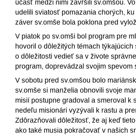
účasť medzi nimi zavŕšili sv.omšou. Vo 
udelili sviatosť pomazania chorých, ku k
záver sv.omše bola poklona pred vylo
V piatok po sv.omši bol program pre m
hovoril o dôležitých témach týkajúcich
o dôležitosti vedieť sa v živote správn
program, doprevádzal svojim spevom
V sobotu pred sv.omšou bolo mariánsk
sv.omše si manželia obnovili svoje ma
misií postupne gradoval a smeroval k 
nedeľu misionári vyzývali k rastu a pre
Zdôrazňovali dôležitosť, že aj keď tiet
ako také musia pokračovať v našich s