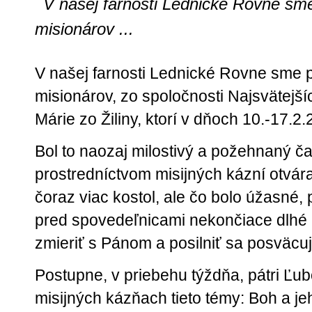
V našej farnosti Lednické Rovne sme 
misionárov ...
V našej farnosti Lednické Rovne sme po
misionárov, zo spoločnosti Najsvätejš
Márie zo Žiliny, ktorí v dňoch 10.-17.2
Bol to naozaj milostivý a požehnaný 
prostredníctvom misijných kázní otváral 
čoraz viac kostol, ale čo bolo úžasné,
pred spovedeľnicami nekončiace dlhé ra
zmieriť s Pánom a posilniť sa posväcu
Postupne, v priebehu týždňa, pátri Ľub
misijných kázňach tieto témy: Boh a j