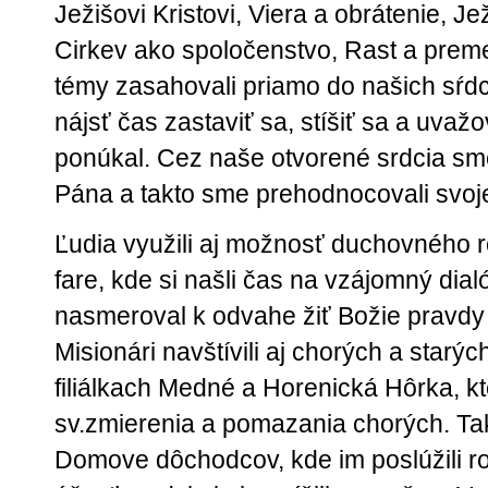
Ježišovi Kristovi, Viera a obrátenie, J
Cirkev ako spoločenstvo, Rast a premen
témy zasahovali priamo do našich sŕdc
nájsť čas zastaviť sa, stíšiť sa a uva
ponúkal. Cez naše otvorené srdcia sme
Pána a takto sme prehodnocovali svoje 
Ľudia využili aj možnosť duchovného 
fare, kde si našli čas na vzájomný dial
nasmeroval k odvahe žiť Božie pravdy 
Misionári navštívili aj chorých a starých
filiálkach Medné a Horenická Hôrka, k
sv.zmierenia a pomazania chorých. Takt
Domove dôchodcov, kde im poslúžili 