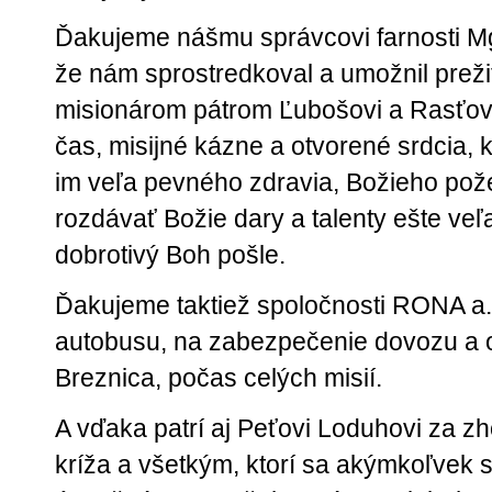
Ďakujeme nášmu správcovi farnosti Mgr.
že nám sprostredkoval a umožnil prežiť
misionárom pátrom Ľubošovi a Rasťovi
čas, misijné kázne a otvorené srdcia, k
im veľa pevného zdravia, Božieho požeh
rozdávať Božie dary a talenty ešte veľ
dobrotivý Boh pošle.
Ďakujeme taktiež spoločnosti RONA a.
autobusu, na zabezpečenie dovozu a od
Breznica, počas celých misií.
A vďaka patrí aj Peťovi Loduhovi za z
kríža a všetkým, ktorí sa akýmkoľvek s