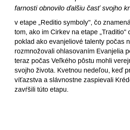
farnosti obnovilo ďalšiu časť svojho k
v etape „Reditio symboly", čo znamen
tom, ako im Cirkev na etape „Traditio" 
poklad ako evanjeliové talenty počas 
rozmnožovali ohlasovaním Evanjelia p
teraz počas Veľkého pôstu mohli verej
svojho života. Kvetnou nedeľou, keď pr
víťazstva a slávnostne zaspievali Kréd
zavŕšili túto etapu.