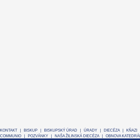
KONTAKT
|
BISKUP
|
BISKUPSKÝ ÚRAD
|
ÚRADY
|
DIECÉZA
|
KŇAZI
COMMUNIO
|
POZVÁNKY
|
NAŠA ŽILINSKÁ DIECÉZA
|
OBNOVA KATEDRÁL