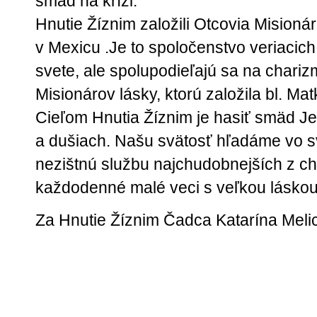
smäd na kríži.
Hnutie Žíznim založili Otcovia Misionár
v Mexicu .Je to spoločenstvo veriacich 
svete, ale spolupodieľajú sa na chari
Misionárov lásky, ktorú založila bl. Ma
Cieľom Hnutia Žíznim je hasiť smäd Jež
a dušiach. Našu svätosť hľadáme vo sv
nezištnú službu najchudobnejších z c
každodenné malé veci s veľkou láskou
Za Hnutie Žíznim Čadca Katarína Mel