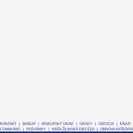
KONTAKT
|
BISKUP
|
BISKUPSKÝ ÚRAD
|
ÚRADY
|
DIECÉZA
|
KŇAZI
COMMUNIO
|
POZVÁNKY
|
NAŠA ŽILINSKÁ DIECÉZA
|
OBNOVA KATEDRÁL