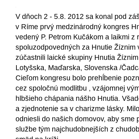
V dňoch 2 - 5.8. 2012 sa konal pod záš
v Ríme prvý medzinárodný kongres Hnu
vedený P. Petrom Kučákom a laikmi z r
spoluzodpovedných za Hnutie Žíznim 
zúčastnili laické skupiny Hnutia Žíznim 
Lotyšska, Maďarska, Slovenska /Čadca/
Cieľom kongresu bolo prehĺbenie poz
cez spoločnú modlitbu , vzájomnej vý
hlbšieho chápania nášho Hnutia. Všade
a zjednotenie sa v charizme lásky. Milos
odniesli do našich domovov, aby sme p
službe tým najchudobnejších z chudob