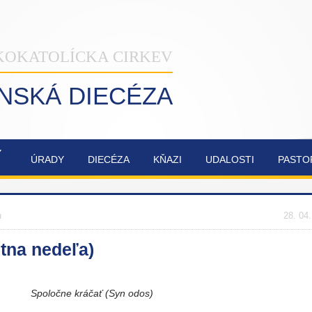
KOKATOLÍCKA CIRKEV
INSKÁ DIECÉZA
Ý
ÚRADY
DIECÉZA
KŇAZI
UDALOSTI
PASTO
NAŠA
OBNOVA
SYNODA
ZVÁNKY
ŽILINSKÁ
KATEDRÁLY
2021-2023
a
DIECÉZA
NAJSVÄTEJŠEJ
28. 04
TROJICE
stna nedeľa)
Spoločne kráčať (Syn odos)