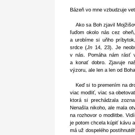
Bázeň vo mne vzbudzuje veta
Ako sa Boh zjavil Mojžišo
ľuďom okolo nás cez oheň,
a urobíme si uňho príbytok
srdce (
Jn
14, 23). Je neob
v nás. Pomáha nám rásť v 
a konať dobro. Zjavuje na
výzoru, ale len a len od Boh
Keď si to premením na dro
viac modliť, viac sa obetovať
ktorá si prechádzala zozn
Nenašla nikoho, ale mala ot
na rozhovor o modlitbe. Vid
je potom chcela kúpiť kávu 
má už dospelého postihnutého