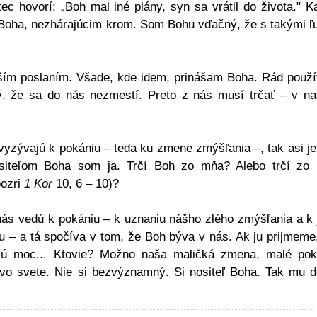
ec hovorí: „Boh mal iné plány, syn sa vrátil do života." K
 Boha, nezhárajúcim krom. Som Bohu vďačný, že s takými ľ
aším poslaním. Všade, kde idem, prinášam Boha. Rád použ
ý, že sa do nás nezmestí. Preto z nás musí trčať – v n
yzývajú k pokániu – teda ku zmene zmýšľania –, tak asi je
ositeľom Boha som ja. Trčí Boh zo mňa? Alebo trčí zo
pozri
1 Kor
10, 6 – 10)?
nás vedú k pokániu – k uznaniu nášho zlého zmýšľania a k 
– a tá spočíva v tom, že Boh býva v nás. Ak ju prijmeme,
kú moc... Ktovie? Možno naša maličká zmena, malé pok
 svete. Nie si bezvýznamný. Si nositeľ Boha. Tak mu d