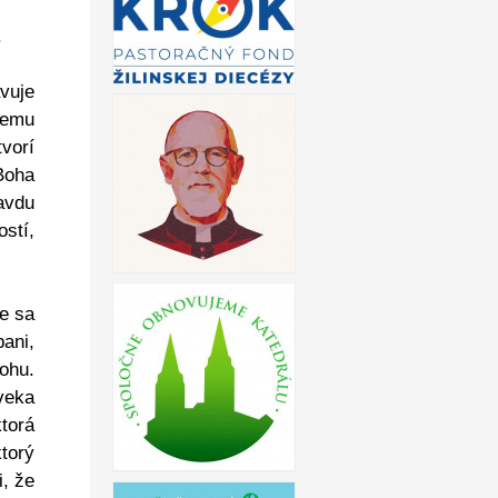
.
avuje
nemu
vorí
Boha
avdu
stí,
e sa
pani,
ohu.
veka
torá
torý
i, že