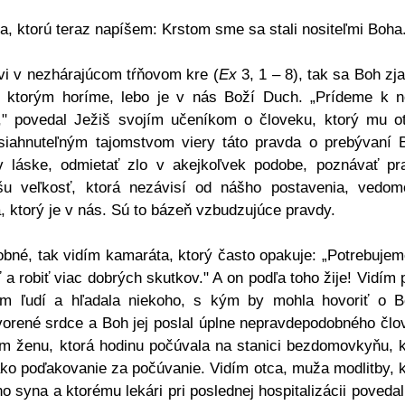
, ktorú teraz napíšem: Krstom sme sa stali nositeľmi Boha
vi v nezhárajúcom tŕňovom kre (
Ex
3, 1 – 8), tak sa Boh zj
 ktorým horíme, lebo je v nás Boží Duch. „Prídeme k 
," povedal Ježiš svojím učeníkom o človeku, ktorý mu ot
siahnuteľným tajomstvom viery táto pravda o prebývaní 
láske, odmietať zlo v akejkoľvek podobe, poznávať pr
šu veľkosť, ktorá nezávisí od nášho postavenia, vedomo
a, ktorý je v nás. Sú to bázeň vzbudzujúce pravdy.
bné, tak vidím kamaráta, ktorý často opakuje: „Potrebujem
 a robiť viac dobrých skutkov." A on podľa toho žije! Vidím 
am ľudí a hľadala niekoho, s kým by mohla hovoriť o B
vorené srdce a Boh jej poslal úplne nepravdepodobného člo
ím ženu, ktorá hodinu počúvala na stanici bezdomovkyňu, k
ako poďakovanie za počúvanie. Vidím otca, muža modlitby, k
 syna a ktorému lekári pri poslednej hospitalizácii povedal