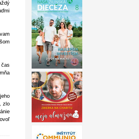
aždý
uďmi
ívam
ašom
 čas
 mňa
jeho
 zlo
ánie
ovoľ