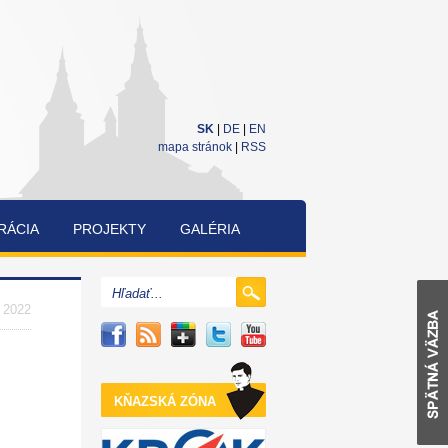
SK
|
DE
|
EN
mapa stránok
|
RSS
RÁCIA
PROJEKTY
GALÉRIA
CUKRÁRENSKÁ
A
. 2022
PEKÁRENSKÁ
SÚŤAŽ
KŇAZSKÁ ZÓNA