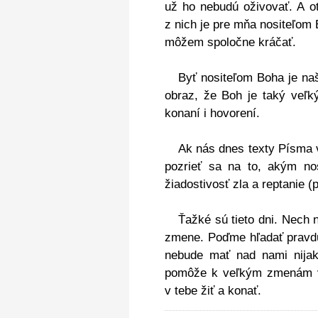
už ho nebudú oživovať. A ot
z nich je pre mňa nositeľom
môžem spoločne kráčať.
Byť nositeľom Boha je n
obraz, že Boh je taký veľk
konaní i hovorení.
Ak nás dnes texty Písma v
pozrieť sa na to, akým n
žiadostivosť zla a reptanie (
Ťažké sú tieto dni. Nech 
zmene. Poďme hľadať pravdu 
nebude mať nad nami nija
pomôže k veľkým zmenám vo
v tebe žiť a konať.