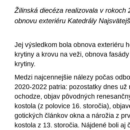
Žilinská diecéza realizovala v rokoc
obnovu exteriéru Katedrály Najsvätejše
Jej výsledkom bola obnova exteriéru h
krytiny a krovu na veži, obnova fasády
krytiny.
Medzi najcennejšie nálezy počas odb
2020-2022 patria: pozostatky dnes už 
ochodze, objav pôvodných renesančný
kostola (z polovice 16. storočia), obja
gotických článkov okna a nárožia z p
kostola z 13. storočia. Nájdené boli a