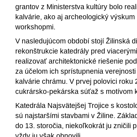
grantov z Ministerstva kultúry bolo re
kalvárie, ako aj archeologický výskum 
workshopmi.
V nasledujúcom období stojí Žilinská d
rekonštrukcie katedrály pred viacerým
realizovať architektonické riešenie pod
za účelom ich sprístupnenia verejnost
kalvárie chrámu. V prvej polovici roku
cukrársko-pekárska súťaž s motívom k
Katedrála Najsvätejšej Trojice s kosto
sú najstaršími stavbami v Žiline. Zákl
do 13. storočia, niekoľkokrát ju zničili
vždy ju však obnovili.