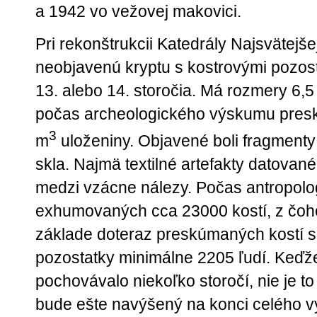
a 1942 vo vežovej makovici.
Pri rekonštrukcii Katedrály Najsvätejšej
neobjavenú kryptu s kostrovými pozos
13. alebo 14. storočia. Má rozmery 6,5
počas archeologického výskumu presk
3
m
uloženiny. Objavené boli fragmenty 
skla. Najmä textilné artefakty datované 
medzi vzácne nálezy. Počas antropolo
exhumovaných cca 23000 kostí, z čoho
základe doteraz preskúmaných kostí s
pozostatky minimálne 2205 ľudí. Keďže 
pochovávalo niekoľko storočí, nie je to
bude ešte navýšený na konci celého v