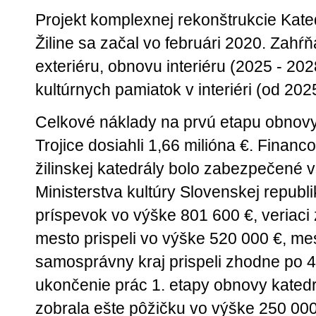
Projekt komplexnej rekonštrukcie Kated
Žiline sa začal vo februári 2020. Zahŕň
exteriéru, obnovu interiéru (2025 - 2
kultúrnych pamiatok v interiéri (od 202
Celkové náklady na prvú etapu obnovy
Trojice dosiahli 1,66 milióna €. Finan
žilinskej katedrály bolo zabezpečené v
Ministerstva kultúry Slovenskej republi
príspevok vo výške 801 600 €, veriaci z
mesto prispeli vo výške 520 000 €, mest
samosprávny kraj prispeli zhodne po 40
ukončenie prác 1. etapy obnovy katedrá
zobrala ešte pôžičku vo výške 250 00