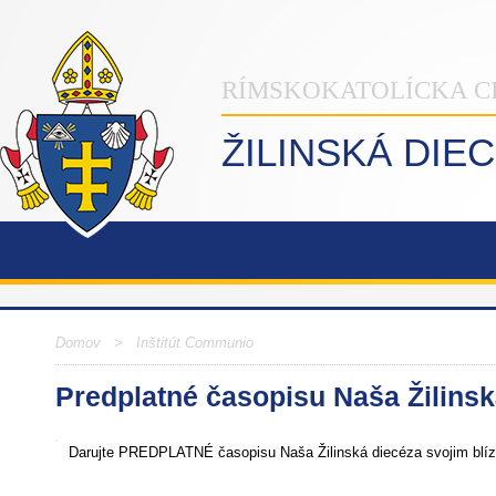
RÍMSKOKATOLÍCKA C
ŽILINSKÁ DIE
Domov
>
Inštitút Communio
Predplatné časopisu Naša Žilinsk
Darujte PREDPLATNÉ časopisu Naša Žilinská diecéza svojim blíz