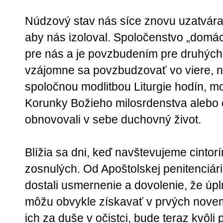
Núdzový stav nás síce znovu uzatvára
aby nás izoloval. Spoločenstvo „domáce
pre nás a je povzbudením pre druhých. 
vzájomne sa povzbudzovať vo viere, n
spoločnou modlitbou Liturgie hodín, m
Korunky Božieho milosrdenstva alebo 
obnovovali v sebe duchovný život.
Blížia sa dni, keď navštevujeme cintor
zosnulých. Od Apoštolskej penitenciár
dostali usmernenie a dovolenie, že úpl
môžu obvykle získavať v prvých nove
ich za duše v očistci, bude teraz kvôl