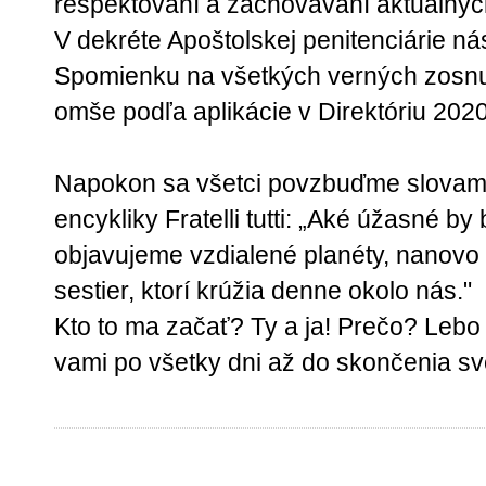
rešpektovaní a zachovávaní aktuálnyc
V dekréte Apoštolskej penitenciárie ná
Spomienku na všetkých verných zosnulý
omše podľa aplikácie v Direktóriu 2020
Napokon sa všetci povzbuďme slovami
encykliky Fratelli tutti: „Aké úžasné by
objavujeme vzdialené planéty, nanovo o
sestier, ktorí krúžia denne okolo nás."
Kto to ma začať? Ty a ja! Prečo? Lebo 
vami po všetky dni až do skončenia sve