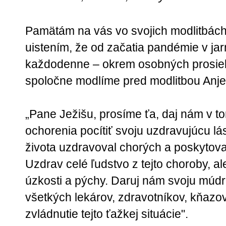
Pamätám na vás vo svojich modlitbách
uistením, že od začatia pandémie v j
každodenne – okrem osobných prosieb
spoločne modlíme pred modlitbou Anje
„Pane Ježišu, prosíme ťa, daj nám v t
ochorenia pocítiť svoju uzdravujúcu lá
života uzdravoval chorých a poskytoval
Uzdrav celé ľudstvo z tejto choroby, al
úzkosti a pýchy. Daruj nám svoju múdr
všetkých lekárov, zdravotníkov, kňazov 
zvládnutie tejto ťažkej situácie".