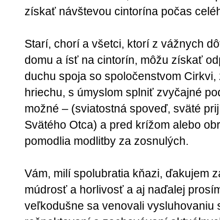
získať návštevou cintorína počas cel
Starí, chorí a všetci, ktorí z vážnyc
domu a ísť na cintorín, môžu získať od
duchu spoja so spoločenstvom Cirkvi,
hriechu, s úmyslom splniť zvyčajné po
možné – (sviatostná spoveď, sväté pri
Svätého Otca) a pred krížom alebo ob
pomodlia modlitby za zosnulých.
Vám, milí spolubratia kňazi, ďakujem z
múdrosť a horlivosť a aj naďalej prosím
veľkodušne sa venovali vysluhovaniu sv